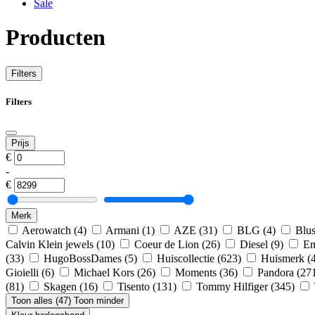
Sale
Producten
Filters
Filters
Prijs
€
-
€
Merk
Aerowatch
(4)
Armani
(1)
AZE
(31)
BLG
(4)
Blu
Calvin Klein jewels
(10)
Coeur de Lion
(26)
Diesel
(9)
Em
(33)
HugoBossDames
(5)
Huiscollectie
(623)
Huismerk
(
Gioielli
(6)
Michael Kors
(26)
Moments
(36)
Pandora
(27
(81)
Skagen
(16)
Tisento
(131)
Tommy Hilfiger
(345)
Toon alles (47)
Toon minder