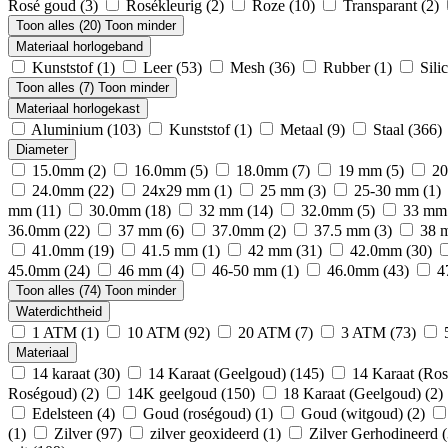
Rosé goud
(3)
Rosékleurig
(2)
Roze
(10)
Transparant
(2)
Toon alles (20)
Toon minder
Materiaal horlogeband
Kunststof
(1)
Leer
(53)
Mesh
(36)
Rubber
(1)
Sili
Toon alles (7)
Toon minder
Materiaal horlogekast
Aluminium
(103)
Kunststof
(1)
Metaal
(9)
Staal
(366)
Diameter
15.0mm
(2)
16.0mm
(5)
18.0mm
(7)
19 mm
(5)
2
24.0mm
(22)
24x29 mm
(1)
25 mm
(3)
25-30 mm
(1)
mm
(11)
30.0mm
(18)
32 mm
(14)
32.0mm
(5)
33 m
36.0mm
(22)
37 mm
(6)
37.0mm
(2)
37.5 mm
(3)
38
41.0mm
(19)
41.5 mm
(1)
42 mm
(31)
42.0mm
(30)
45.0mm
(24)
46 mm
(4)
46-50 mm
(1)
46.0mm
(43)
4
Toon alles (74)
Toon minder
Waterdichtheid
1 ATM
(1)
10 ATM
(92)
20 ATM
(7)
3 ATM
(73)
Materiaal
14 karaat
(30)
14 Karaat (Geelgoud)
(145)
14 Karaat (Ro
Roségoud)
(2)
14K geelgoud
(150)
18 Karaat (Geelgoud)
(2)
Edelsteen
(4)
Goud (roségoud)
(1)
Goud (witgoud)
(2)
(1)
Zilver
(97)
zilver geoxideerd
(1)
Zilver Gerhodineerd