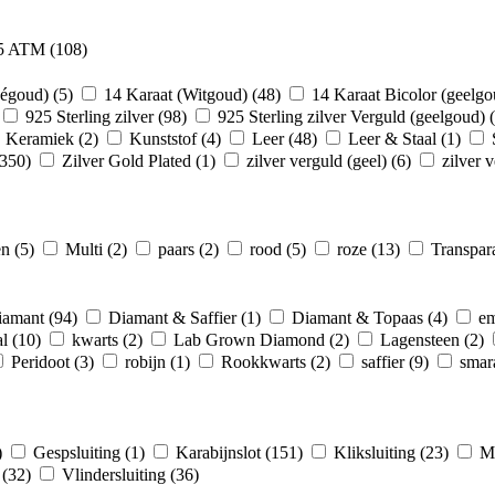
5 ATM
(108)
ségoud)
(5)
14 Karaat (Witgoud)
(48)
14 Karaat Bicolor (geelg
925 Sterling zilver
(98)
925 Sterling zilver Verguld (geelgoud)
Keramiek
(2)
Kunststof
(4)
Leer
(48)
Leer & Staal
(1)
(350)
Zilver Gold Plated
(1)
zilver verguld (geel)
(6)
zilver 
en
(5)
Multi
(2)
paars
(2)
rood
(5)
roze
(13)
Transpar
iamant
(94)
Diamant & Saffier
(1)
Diamant & Topaas
(4)
em
al
(10)
kwarts
(2)
Lab Grown Diamond
(2)
Lagensteen
(2)
Peridoot
(3)
robijn
(1)
Rookkwarts
(2)
saffier
(9)
sma
)
Gespsluiting
(1)
Karabijnslot
(151)
Kliksluiting
(23)
Ma
g
(32)
Vlindersluiting
(36)