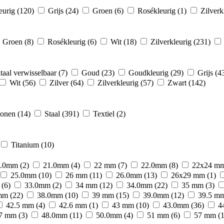
eurig
(120)
Grijs
(24)
Groen
(6)
Rosékleurig
(1)
Zilverk
Groen
(8)
Rosékleurig
(6)
Wit
(18)
Zilverkleurig
(231)
taal verwisselbaar
(7)
Goud
(23)
Goudkleurig
(29)
Grijs
(4
Wit
(56)
Zilver
(64)
Zilverkleurig
(57)
Zwart
(142)
conen
(14)
Staal
(391)
Textiel
(2)
Titanium
(10)
0.0mm
(2)
21.0mm
(4)
22 mm
(7)
22.0mm
(8)
22x24 m
25.0mm
(10)
26 mm
(11)
26.0mm
(13)
26x29 mm
(1)
m
(6)
33.0mm
(2)
34 mm
(12)
34.0mm
(22)
35 mm
(3)
 mm
(22)
38.0mm
(10)
39 mm
(15)
39.0mm
(12)
39.5 m
42.5 mm
(4)
42.6 mm
(1)
43 mm
(10)
43.0mm
(36)
4
7 mm
(3)
48.0mm
(11)
50.0mm
(4)
51 mm
(6)
57 mm
(1