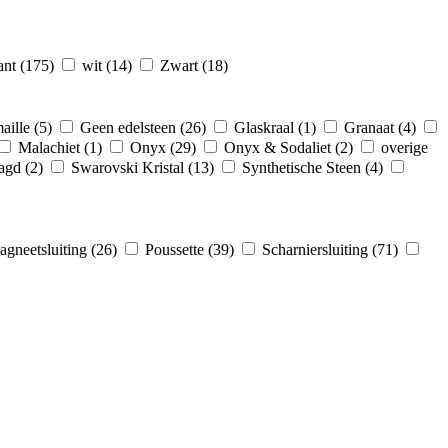
ant
(175)
wit
(14)
Zwart
(18)
aille
(5)
Geen edelsteen
(26)
Glaskraal
(1)
Granaat
(4)
Malachiet
(1)
Onyx
(29)
Onyx & Sodaliet
(2)
overige
ragd
(2)
Swarovski Kristal
(13)
Synthetische Steen
(4)
gneetsluiting
(26)
Poussette
(39)
Scharniersluiting
(71)