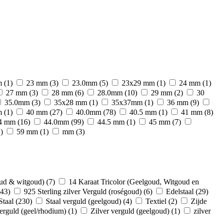
m
(1)
23 mm
(3)
23.0mm
(5)
23x29 mm
(1)
24 mm
(1)
27 mm
(3)
28 mm
(6)
28.0mm
(10)
29 mm
(2)
30
35.0mm
(3)
35x28 mm
(1)
35x37mm
(1)
36 mm
(9)
m
(1)
40 mm
(27)
40.0mm
(78)
40.5 mm
(1)
41 mm
(8)
4 mm
(16)
44.0mm
(99)
44.5 mm
(1)
45 mm
(7)
)
59 mm
(1)
mm
(3)
oud & witgoud)
(7)
14 Karaat Tricolor (Geelgoud, Witgoud en
(43)
925 Sterling zilver Verguld (roségoud)
(6)
Edelstaal
(29)
Staal
(230)
Staal verguld (geelgoud)
(4)
Textiel
(2)
Zijde
verguld (geel/rhodium)
(1)
Zilver verguld (geelgoud)
(1)
zilver