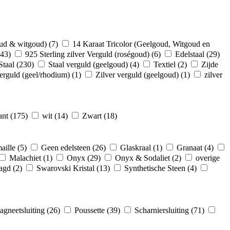
oud & witgoud)
(7)
14 Karaat Tricolor (Geelgoud, Witgoud en
(43)
925 Sterling zilver Verguld (roségoud)
(6)
Edelstaal
(29)
Staal
(230)
Staal verguld (geelgoud)
(4)
Textiel
(2)
Zijde
verguld (geel/rhodium)
(1)
Zilver verguld (geelgoud)
(1)
zilver
ant
(175)
wit
(14)
Zwart
(18)
aille
(5)
Geen edelsteen
(26)
Glaskraal
(1)
Granaat
(4)
Malachiet
(1)
Onyx
(29)
Onyx & Sodaliet
(2)
overige
ragd
(2)
Swarovski Kristal
(13)
Synthetische Steen
(4)
gneetsluiting
(26)
Poussette
(39)
Scharniersluiting
(71)