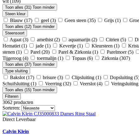
wit
(109)
Toon alles (31)
Toon minder
Steen kleur
Blauw
(17)
geel
(3)
Geen steen
(35)
Grijs
(1)
Gro
Toon alles (12)
Toon minder
Steensoort
Agaat
(3)
amethist
(2)
aquamarijn
(2)
Citrien
(5)
D
Hematiet
(1)
jade
(1)
Kevertje
(1)
Kleursteen
(1)
Krist
stenen
(1)
Parel
(20)
Parel & Zirkonia
(1)
Parelmoer
(5)
Tijgeroog
(4)
toermalijn
(1)
Topaas
(6)
Zirkonia
(307)
Toon alles (37)
Toon minder
Type sluiting
Bakslot
(17)
brisure
(3)
Clipsluiting
(1)
Dopsluiting
(5
Schuifsluiting
(1)
Veerring
(32)
Veerslot
(4)
Veringsluitin
Toon alles (15)
Toon minder
Filteren
3062 producten
Sorteren:
Direct Leverbaar
Calvin Klein