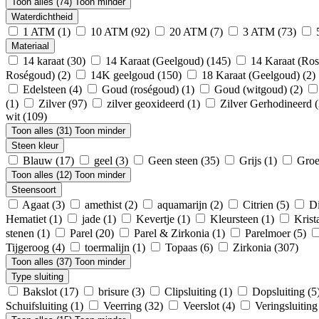
Toon alles (74)
Toon minder
Waterdichtheid
1 ATM
(1)
10 ATM
(92)
20 ATM
(7)
3 ATM
(73)
Materiaal
14 karaat
(30)
14 Karaat (Geelgoud)
(145)
14 Karaat (Ro
Roségoud)
(2)
14K geelgoud
(150)
18 Karaat (Geelgoud)
(2)
Edelsteen
(4)
Goud (roségoud)
(1)
Goud (witgoud)
(2)
(1)
Zilver
(97)
zilver geoxideerd
(1)
Zilver Gerhodineerd
wit
(109)
Toon alles (31)
Toon minder
Steen kleur
Blauw
(17)
geel
(3)
Geen steen
(35)
Grijs
(1)
Gro
Toon alles (12)
Toon minder
Steensoort
Agaat
(3)
amethist
(2)
aquamarijn
(2)
Citrien
(5)
D
Hematiet
(1)
jade
(1)
Kevertje
(1)
Kleursteen
(1)
Krist
stenen
(1)
Parel
(20)
Parel & Zirkonia
(1)
Parelmoer
(5)
Tijgeroog
(4)
toermalijn
(1)
Topaas
(6)
Zirkonia
(307)
Toon alles (37)
Toon minder
Type sluiting
Bakslot
(17)
brisure
(3)
Clipsluiting
(1)
Dopsluiting
(5
Schuifsluiting
(1)
Veerring
(32)
Veerslot
(4)
Veringsluitin