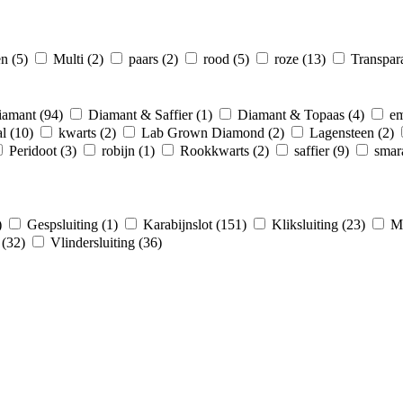
en
(5)
Multi
(2)
paars
(2)
rood
(5)
roze
(13)
Transpar
iamant
(94)
Diamant & Saffier
(1)
Diamant & Topaas
(4)
em
al
(10)
kwarts
(2)
Lab Grown Diamond
(2)
Lagensteen
(2)
Peridoot
(3)
robijn
(1)
Rookkwarts
(2)
saffier
(9)
sma
)
Gespsluiting
(1)
Karabijnslot
(151)
Kliksluiting
(23)
Ma
g
(32)
Vlindersluiting
(36)