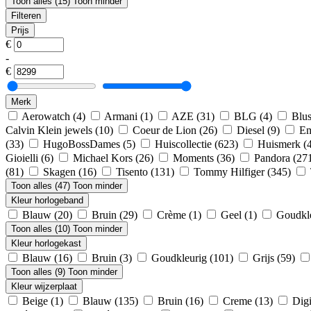
Toon alles (15)
Toon minder
Filteren
Prijs
€
-
€
Merk
Aerowatch
(4)
Armani
(1)
AZE
(31)
BLG
(4)
Blu
Calvin Klein jewels
(10)
Coeur de Lion
(26)
Diesel
(9)
Em
(33)
HugoBossDames
(5)
Huiscollectie
(623)
Huismerk
(
Gioielli
(6)
Michael Kors
(26)
Moments
(36)
Pandora
(27
(81)
Skagen
(16)
Tisento
(131)
Tommy Hilfiger
(345)
Toon alles (47)
Toon minder
Kleur horlogeband
Blauw
(20)
Bruin
(29)
Crème
(1)
Geel
(1)
Goudkl
Toon alles (10)
Toon minder
Kleur horlogekast
Blauw
(16)
Bruin
(3)
Goudkleurig
(101)
Grijs
(59)
Toon alles (9)
Toon minder
Kleur wijzerplaat
Beige
(1)
Blauw
(135)
Bruin
(16)
Creme
(13)
Digi