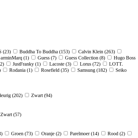
S
(23)
Buddha To Buddha
(153)
Calvin Klein
(263)
arminMarq
(1)
Guess
(7)
Guess Collection
(8)
Hugo Boss
(2)
JustFranky
(1)
Lacoste
(3)
Lorus
(72)
LOTT.
)
Rodania
(1)
Rosefield
(35)
Samsung
(182)
Seiko
leurig
(202)
Zwart
(94)
Zwart
(57)
3)
Groen
(73)
Oranje
(2)
Parelmoer
(14)
Rood
(2)