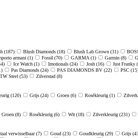
sh
(187)
Blush Diamonds
(18)
Blush Lab Grown
(31)
BOS
porio armani
(1)
Fossil
(70)
GARMA
(1)
Garmin
(8)
G
44)
Ice Watch
(1)
Imotionals
(24)
Josh
(16)
Just Franky
1)
Pas Diamonds
(24)
PAS DIAMONDS BV
(22)
PSC
(15
TW Steel
(53)
Zilverstad
(8)
eurig
(120)
Grijs
(24)
Groen
(6)
Rosékleurig
(1)
Zilverk
Groen
(8)
Rosékleurig
(6)
Wit
(18)
Zilverkleurig
(231)
taal verwisselbaar
(7)
Goud
(23)
Goudkleurig
(29)
Grijs
(4