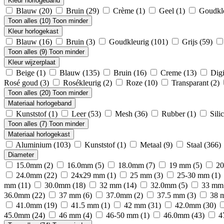
Kleur horlogeband
Blauw
(20)
Bruin
(29)
Crème
(1)
Geel
(1)
Goudkl
Toon alles (10)
Toon minder
Kleur horlogekast
Blauw
(16)
Bruin
(3)
Goudkleurig
(101)
Grijs
(59)
Toon alles (9)
Toon minder
Kleur wijzerplaat
Beige
(1)
Blauw
(135)
Bruin
(16)
Creme
(13)
Digi
Rosé goud
(3)
Rosékleurig
(2)
Roze
(10)
Transparant
(2)
Toon alles (20)
Toon minder
Materiaal horlogeband
Kunststof
(1)
Leer
(53)
Mesh
(36)
Rubber
(1)
Sili
Toon alles (7)
Toon minder
Materiaal horlogekast
Aluminium
(103)
Kunststof
(1)
Metaal
(9)
Staal
(366)
Diameter
15.0mm
(2)
16.0mm
(5)
18.0mm
(7)
19 mm
(5)
2
24.0mm
(22)
24x29 mm
(1)
25 mm
(3)
25-30 mm
(1)
mm
(11)
30.0mm
(18)
32 mm
(14)
32.0mm
(5)
33 m
36.0mm
(22)
37 mm
(6)
37.0mm
(2)
37.5 mm
(3)
38
41.0mm
(19)
41.5 mm
(1)
42 mm
(31)
42.0mm
(30)
45.0mm
(24)
46 mm
(4)
46-50 mm
(1)
46.0mm
(43)
4