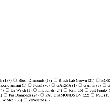
sh
(187)
Blush Diamonds
(18)
Blush Lab Grown
(31)
BOS
porio armani
(1)
Fossil
(70)
GARMA
(1)
Garmin
(8)
G
44)
Ice Watch
(1)
Imotionals
(24)
Josh
(16)
Just Franky
1)
Pas Diamonds
(24)
PAS DIAMONDS BV
(22)
PSC
(15
TW Steel
(53)
Zilverstad
(8)