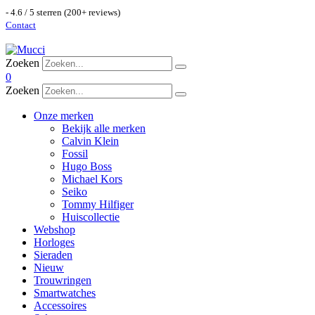
- 4.6 / 5 sterren (200+ reviews)
Contact
Zoeken
0
Zoeken
Onze merken
Bekijk alle merken
Calvin Klein
Fossil
Hugo Boss
Michael Kors
Seiko
Tommy Hilfiger
Huiscollectie
Webshop
Horloges
Sieraden
Nieuw
Trouwringen
Smartwatches
Accessoires