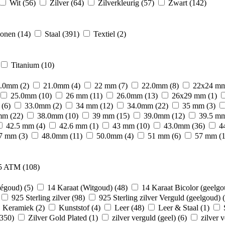
Wit
(56)
Zilver
(64)
Zilverkleurig
(57)
Zwart
(142)
conen
(14)
Staal
(391)
Textiel
(2)
Titanium
(10)
0.0mm
(2)
21.0mm
(4)
22 mm
(7)
22.0mm
(8)
22x24 m
25.0mm
(10)
26 mm
(11)
26.0mm
(13)
26x29 mm
(1)
m
(6)
33.0mm
(2)
34 mm
(12)
34.0mm
(22)
35 mm
(3)
 mm
(22)
38.0mm
(10)
39 mm
(15)
39.0mm
(12)
39.5 m
42.5 mm
(4)
42.6 mm
(1)
43 mm
(10)
43.0mm
(36)
4
7 mm
(3)
48.0mm
(11)
50.0mm
(4)
51 mm
(6)
57 mm
(1
5 ATM
(108)
ségoud)
(5)
14 Karaat (Witgoud)
(48)
14 Karaat Bicolor (geelg
925 Sterling zilver
(98)
925 Sterling zilver Verguld (geelgoud)
Keramiek
(2)
Kunststof
(4)
Leer
(48)
Leer & Staal
(1)
(350)
Zilver Gold Plated
(1)
zilver verguld (geel)
(6)
zilver 