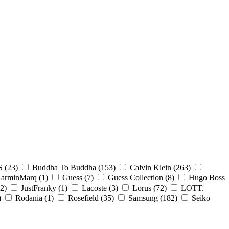
S
(23)
Buddha To Buddha
(153)
Calvin Klein
(263)
arminMarq
(1)
Guess
(7)
Guess Collection
(8)
Hugo Boss
(2)
JustFranky
(1)
Lacoste
(3)
Lorus
(72)
LOTT.
)
Rodania
(1)
Rosefield
(35)
Samsung
(182)
Seiko