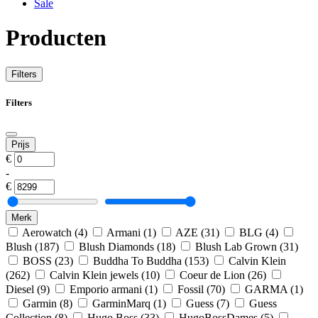
Sale
Producten
Filters
Filters
Prijs
€
-
€
Merk
Aerowatch
(4)
Armani
(1)
AZE
(31)
BLG
(4)
Blush
(187)
Blush Diamonds
(18)
Blush Lab Grown
(31)
BOSS
(23)
Buddha To Buddha
(153)
Calvin Klein
(262)
Calvin Klein jewels
(10)
Coeur de Lion
(26)
Diesel
(9)
Emporio armani
(1)
Fossil
(70)
GARMA
(1)
Garmin
(8)
GarminMarq
(1)
Guess
(7)
Guess
Collection
(8)
Hugo Boss
(33)
HugoBossDames
(5)