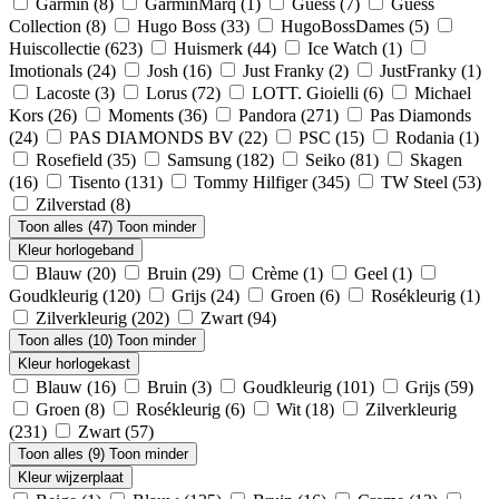
Garmin
(8)
GarminMarq
(1)
Guess
(7)
Guess
Collection
(8)
Hugo Boss
(33)
HugoBossDames
(5)
Huiscollectie
(623)
Huismerk
(44)
Ice Watch
(1)
Imotionals
(24)
Josh
(16)
Just Franky
(2)
JustFranky
(1)
Lacoste
(3)
Lorus
(72)
LOTT. Gioielli
(6)
Michael
Kors
(26)
Moments
(36)
Pandora
(271)
Pas Diamonds
(24)
PAS DIAMONDS BV
(22)
PSC
(15)
Rodania
(1)
Rosefield
(35)
Samsung
(182)
Seiko
(81)
Skagen
(16)
Tisento
(131)
Tommy Hilfiger
(345)
TW Steel
(53)
Zilverstad
(8)
Toon alles (47)
Toon minder
Kleur horlogeband
Blauw
(20)
Bruin
(29)
Crème
(1)
Geel
(1)
Goudkleurig
(120)
Grijs
(24)
Groen
(6)
Rosékleurig
(1)
Zilverkleurig
(202)
Zwart
(94)
Toon alles (10)
Toon minder
Kleur horlogekast
Blauw
(16)
Bruin
(3)
Goudkleurig
(101)
Grijs
(59)
Groen
(8)
Rosékleurig
(6)
Wit
(18)
Zilverkleurig
(231)
Zwart
(57)
Toon alles (9)
Toon minder
Kleur wijzerplaat