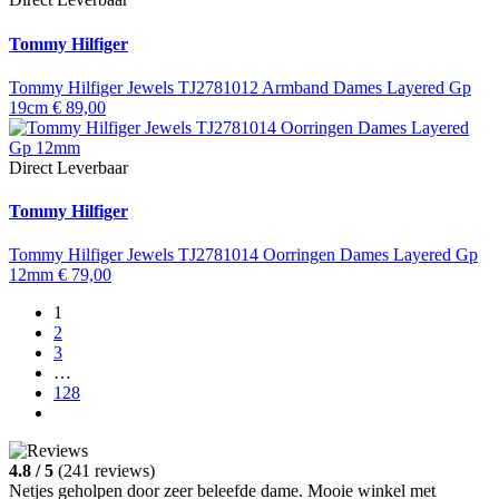
Tommy Hilfiger
Tommy Hilfiger Jewels TJ2781012 Armband Dames Layered Gp
19cm
€
89,00
Direct Leverbaar
Tommy Hilfiger
Tommy Hilfiger Jewels TJ2781014 Oorringen Dames Layered Gp
12mm
€
79,00
1
2
3
…
128
4.8 / 5
(241 reviews)
Netjes geholpen door zeer beleefde dame. Mooie winkel met