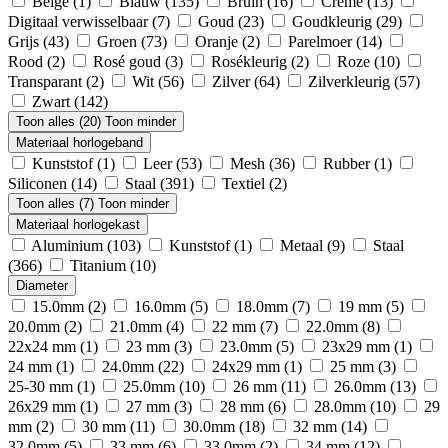
Beige
(1)
Blauw
(135)
Bruin
(16)
Creme
(13)
Digitaal verwisselbaar
(7)
Goud
(23)
Goudkleurig
(29)
Grijs
(43)
Groen
(73)
Oranje
(2)
Parelmoer
(14)
Rood
(2)
Rosé goud
(3)
Rosékleurig
(2)
Roze
(10)
Transparant
(2)
Wit
(56)
Zilver
(64)
Zilverkleurig
(57)
Zwart
(142)
Toon alles (20)
Toon minder
Materiaal horlogeband
Kunststof
(1)
Leer
(53)
Mesh
(36)
Rubber
(1)
Siliconen
(14)
Staal
(391)
Textiel
(2)
Toon alles (7)
Toon minder
Materiaal horlogekast
Aluminium
(103)
Kunststof
(1)
Metaal
(9)
Staal
(366)
Titanium
(10)
Diameter
15.0mm
(2)
16.0mm
(5)
18.0mm
(7)
19 mm
(5)
20.0mm
(2)
21.0mm
(4)
22 mm
(7)
22.0mm
(8)
22x24 mm
(1)
23 mm
(3)
23.0mm
(5)
23x29 mm
(1)
24 mm
(1)
24.0mm
(22)
24x29 mm
(1)
25 mm
(3)
25-30 mm
(1)
25.0mm
(10)
26 mm
(11)
26.0mm
(13)
26x29 mm
(1)
27 mm
(3)
28 mm
(6)
28.0mm
(10)
29
mm
(2)
30 mm
(11)
30.0mm
(18)
32 mm
(14)
32.0mm
(5)
33 mm
(6)
33.0mm
(2)
34 mm
(12)