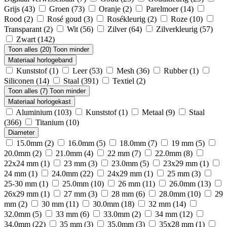
Grijs
(43)
Groen
(73)
Oranje
(2)
Parelmoer
(14)
Rood
(2)
Rosé goud
(3)
Rosékleurig
(2)
Roze
(10)
Transparant
(2)
Wit
(56)
Zilver
(64)
Zilverkleurig
(57)
Zwart
(142)
Toon alles (20)
Toon minder
Materiaal horlogeband
Kunststof
(1)
Leer
(53)
Mesh
(36)
Rubber
(1)
Siliconen
(14)
Staal
(391)
Textiel
(2)
Toon alles (7)
Toon minder
Materiaal horlogekast
Aluminium
(103)
Kunststof
(1)
Metaal
(9)
Staal
(366)
Titanium
(10)
Diameter
15.0mm
(2)
16.0mm
(5)
18.0mm
(7)
19 mm
(5)
20.0mm
(2)
21.0mm
(4)
22 mm
(7)
22.0mm
(8)
22x24 mm
(1)
23 mm
(3)
23.0mm
(5)
23x29 mm
(1)
24 mm
(1)
24.0mm
(22)
24x29 mm
(1)
25 mm
(3)
25-30 mm
(1)
25.0mm
(10)
26 mm
(11)
26.0mm
(13)
26x29 mm
(1)
27 mm
(3)
28 mm
(6)
28.0mm
(10)
29
mm
(2)
30 mm
(11)
30.0mm
(18)
32 mm
(14)
32.0mm
(5)
33 mm
(6)
33.0mm
(2)
34 mm
(12)
34.0mm
(22)
35 mm
(3)
35.0mm
(3)
35x28 mm
(1)