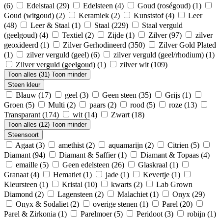
(6)
Edelstaal
(29)
Edelsteen
(4)
Goud (roségoud)
(1)
Goud (witgoud)
(2)
Keramiek
(2)
Kunststof
(4)
Leer
(48)
Leer & Staal
(1)
Staal
(229)
Staal verguld
(geelgoud)
(4)
Textiel
(2)
Zijde
(1)
Zilver
(97)
zilver
geoxideerd
(1)
Zilver Gerhodineerd
(350)
Zilver Gold Plated
(1)
zilver verguld (geel)
(6)
zilver verguld (geel/rhodium)
(1)
Zilver verguld (geelgoud)
(1)
zilver wit
(109)
Toon alles (31)
Toon minder
Steen kleur
Blauw
(17)
geel
(3)
Geen steen
(35)
Grijs
(1)
Groen
(5)
Multi
(2)
paars
(2)
rood
(5)
roze
(13)
Transparant
(174)
wit
(14)
Zwart
(18)
Toon alles (12)
Toon minder
Steensoort
Agaat
(3)
amethist
(2)
aquamarijn
(2)
Citrien
(5)
Diamant
(94)
Diamant & Saffier
(1)
Diamant & Topaas
(4)
emaille
(5)
Geen edelsteen
(26)
Glaskraal
(1)
Granaat
(4)
Hematiet
(1)
jade
(1)
Kevertje
(1)
Kleursteen
(1)
Kristal
(10)
kwarts
(2)
Lab Grown
Diamond
(2)
Lagensteen
(2)
Malachiet
(1)
Onyx
(29)
Onyx & Sodaliet
(2)
overige stenen
(1)
Parel
(20)
Parel & Zirkonia
(1)
Parelmoer
(5)
Peridoot
(3)
robijn
(1)