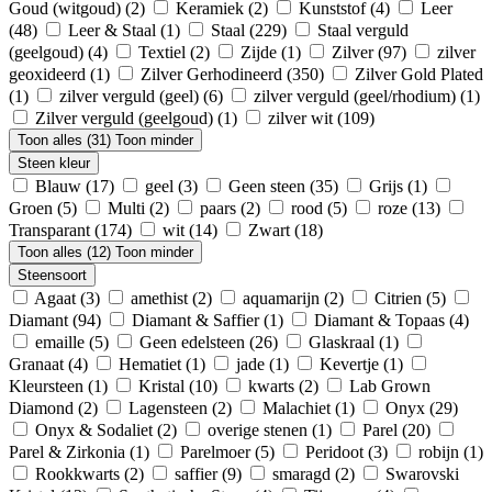
Goud (witgoud)
(2)
Keramiek
(2)
Kunststof
(4)
Leer
(48)
Leer & Staal
(1)
Staal
(229)
Staal verguld
(geelgoud)
(4)
Textiel
(2)
Zijde
(1)
Zilver
(97)
zilver
geoxideerd
(1)
Zilver Gerhodineerd
(350)
Zilver Gold Plated
(1)
zilver verguld (geel)
(6)
zilver verguld (geel/rhodium)
(1)
Zilver verguld (geelgoud)
(1)
zilver wit
(109)
Toon alles (31)
Toon minder
Steen kleur
Blauw
(17)
geel
(3)
Geen steen
(35)
Grijs
(1)
Groen
(5)
Multi
(2)
paars
(2)
rood
(5)
roze
(13)
Transparant
(174)
wit
(14)
Zwart
(18)
Toon alles (12)
Toon minder
Steensoort
Agaat
(3)
amethist
(2)
aquamarijn
(2)
Citrien
(5)
Diamant
(94)
Diamant & Saffier
(1)
Diamant & Topaas
(4)
emaille
(5)
Geen edelsteen
(26)
Glaskraal
(1)
Granaat
(4)
Hematiet
(1)
jade
(1)
Kevertje
(1)
Kleursteen
(1)
Kristal
(10)
kwarts
(2)
Lab Grown
Diamond
(2)
Lagensteen
(2)
Malachiet
(1)
Onyx
(29)
Onyx & Sodaliet
(2)
overige stenen
(1)
Parel
(20)
Parel & Zirkonia
(1)
Parelmoer
(5)
Peridoot
(3)
robijn
(1)
Rookkwarts
(2)
saffier
(9)
smaragd
(2)
Swarovski