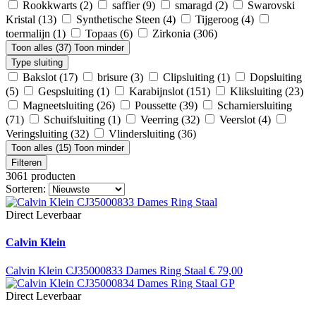
Rookkwarts
(2)
saffier
(9)
smaragd
(2)
Swarovski
Kristal
(13)
Synthetische Steen
(4)
Tijgeroog
(4)
toermalijn
(1)
Topaas
(6)
Zirkonia
(306)
Toon alles (37)
Toon minder
Type sluiting
Bakslot
(17)
brisure
(3)
Clipsluiting
(1)
Dopsluiting
(5)
Gespsluiting
(1)
Karabijnslot
(151)
Kliksluiting
(23)
Magneetsluiting
(26)
Poussette
(39)
Scharniersluiting
(71)
Schuifsluiting
(1)
Veerring
(32)
Veerslot
(4)
Veringsluiting
(32)
Vlindersluiting
(36)
Toon alles (15)
Toon minder
Filteren
3061 producten
Sorteren:
Direct Leverbaar
Calvin Klein
Calvin Klein CJ35000833 Dames Ring Staal
€
79,00
Direct Leverbaar