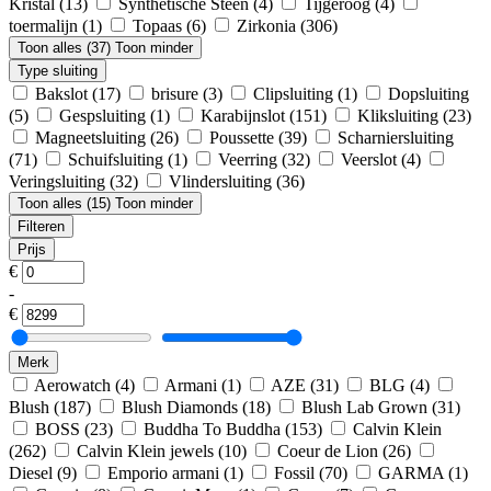
Kristal
(13)
Synthetische Steen
(4)
Tijgeroog
(4)
toermalijn
(1)
Topaas
(6)
Zirkonia
(306)
Toon alles (37)
Toon minder
Type sluiting
Bakslot
(17)
brisure
(3)
Clipsluiting
(1)
Dopsluiting
(5)
Gespsluiting
(1)
Karabijnslot
(151)
Kliksluiting
(23)
Magneetsluiting
(26)
Poussette
(39)
Scharniersluiting
(71)
Schuifsluiting
(1)
Veerring
(32)
Veerslot
(4)
Veringsluiting
(32)
Vlindersluiting
(36)
Toon alles (15)
Toon minder
Filteren
Prijs
€
-
€
Merk
Aerowatch
(4)
Armani
(1)
AZE
(31)
BLG
(4)
Blush
(187)
Blush Diamonds
(18)
Blush Lab Grown
(31)
BOSS
(23)
Buddha To Buddha
(153)
Calvin Klein
(262)
Calvin Klein jewels
(10)
Coeur de Lion
(26)
Diesel
(9)
Emporio armani
(1)
Fossil
(70)
GARMA
(1)