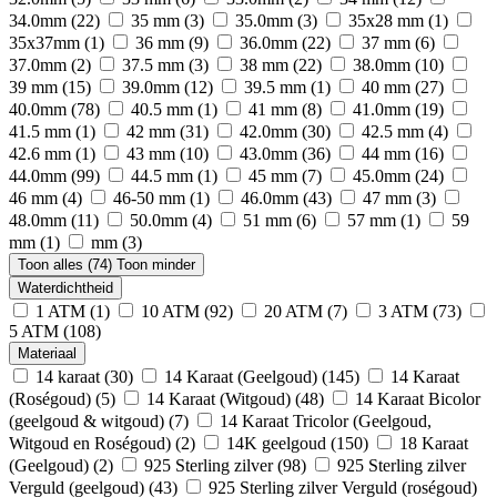
34.0mm
(22)
35 mm
(3)
35.0mm
(3)
35x28 mm
(1)
35x37mm
(1)
36 mm
(9)
36.0mm
(22)
37 mm
(6)
37.0mm
(2)
37.5 mm
(3)
38 mm
(22)
38.0mm
(10)
39 mm
(15)
39.0mm
(12)
39.5 mm
(1)
40 mm
(27)
40.0mm
(78)
40.5 mm
(1)
41 mm
(8)
41.0mm
(19)
41.5 mm
(1)
42 mm
(31)
42.0mm
(30)
42.5 mm
(4)
42.6 mm
(1)
43 mm
(10)
43.0mm
(36)
44 mm
(16)
44.0mm
(99)
44.5 mm
(1)
45 mm
(7)
45.0mm
(24)
46 mm
(4)
46-50 mm
(1)
46.0mm
(43)
47 mm
(3)
48.0mm
(11)
50.0mm
(4)
51 mm
(6)
57 mm
(1)
59
mm
(1)
mm
(3)
Toon alles (74)
Toon minder
Waterdichtheid
1 ATM
(1)
10 ATM
(92)
20 ATM
(7)
3 ATM
(73)
5 ATM
(108)
Materiaal
14 karaat
(30)
14 Karaat (Geelgoud)
(145)
14 Karaat
(Roségoud)
(5)
14 Karaat (Witgoud)
(48)
14 Karaat Bicolor
(geelgoud & witgoud)
(7)
14 Karaat Tricolor (Geelgoud,
Witgoud en Roségoud)
(2)
14K geelgoud
(150)
18 Karaat
(Geelgoud)
(2)
925 Sterling zilver
(98)
925 Sterling zilver
Verguld (geelgoud)
(43)
925 Sterling zilver Verguld (roségoud)