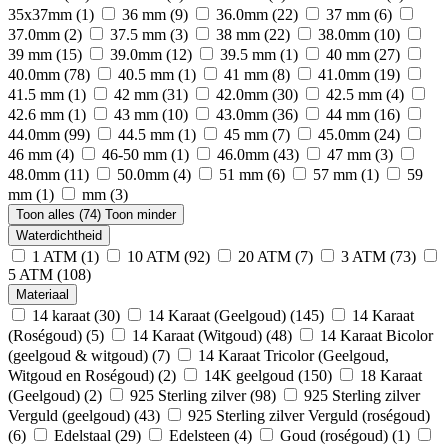
35x37mm
(1)
36 mm
(9)
36.0mm
(22)
37 mm
(6)
37.0mm
(2)
37.5 mm
(3)
38 mm
(22)
38.0mm
(10)
39 mm
(15)
39.0mm
(12)
39.5 mm
(1)
40 mm
(27)
40.0mm
(78)
40.5 mm
(1)
41 mm
(8)
41.0mm
(19)
41.5 mm
(1)
42 mm
(31)
42.0mm
(30)
42.5 mm
(4)
42.6 mm
(1)
43 mm
(10)
43.0mm
(36)
44 mm
(16)
44.0mm
(99)
44.5 mm
(1)
45 mm
(7)
45.0mm
(24)
46 mm
(4)
46-50 mm
(1)
46.0mm
(43)
47 mm
(3)
48.0mm
(11)
50.0mm
(4)
51 mm
(6)
57 mm
(1)
59
mm
(1)
mm
(3)
Toon alles (74)
Toon minder
Waterdichtheid
1 ATM
(1)
10 ATM
(92)
20 ATM
(7)
3 ATM
(73)
5 ATM
(108)
Materiaal
14 karaat
(30)
14 Karaat (Geelgoud)
(145)
14 Karaat
(Roségoud)
(5)
14 Karaat (Witgoud)
(48)
14 Karaat Bicolor
(geelgoud & witgoud)
(7)
14 Karaat Tricolor (Geelgoud,
Witgoud en Roségoud)
(2)
14K geelgoud
(150)
18 Karaat
(Geelgoud)
(2)
925 Sterling zilver
(98)
925 Sterling zilver
Verguld (geelgoud)
(43)
925 Sterling zilver Verguld (roségoud)
(6)
Edelstaal
(29)
Edelsteen
(4)
Goud (roségoud)
(1)