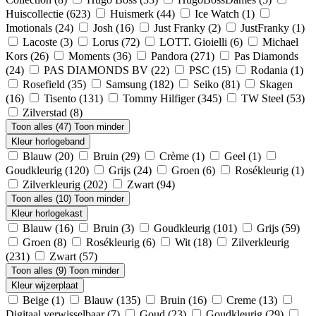
Huiscollectie
(623)
Huismerk
(44)
Ice Watch
(1)
Imotionals
(24)
Josh
(16)
Just Franky
(2)
JustFranky
(1)
Lacoste
(3)
Lorus
(72)
LOTT. Gioielli
(6)
Michael
Kors
(26)
Moments
(36)
Pandora
(271)
Pas Diamonds
(24)
PAS DIAMONDS BV
(22)
PSC
(15)
Rodania
(1)
Rosefield
(35)
Samsung
(182)
Seiko
(81)
Skagen
(16)
Tisento
(131)
Tommy Hilfiger
(345)
TW Steel
(53)
Zilverstad
(8)
Toon alles (47)
Toon minder
Kleur horlogeband
Blauw
(20)
Bruin
(29)
Crème
(1)
Geel
(1)
Goudkleurig
(120)
Grijs
(24)
Groen
(6)
Rosékleurig
(1)
Zilverkleurig
(202)
Zwart
(94)
Toon alles (10)
Toon minder
Kleur horlogekast
Blauw
(16)
Bruin
(3)
Goudkleurig
(101)
Grijs
(59)
Groen
(8)
Rosékleurig
(6)
Wit
(18)
Zilverkleurig
(231)
Zwart
(57)
Toon alles (9)
Toon minder
Kleur wijzerplaat
Beige
(1)
Blauw
(135)
Bruin
(16)
Creme
(13)
Digitaal verwisselbaar
(7)
Goud
(23)
Goudkleurig
(29)