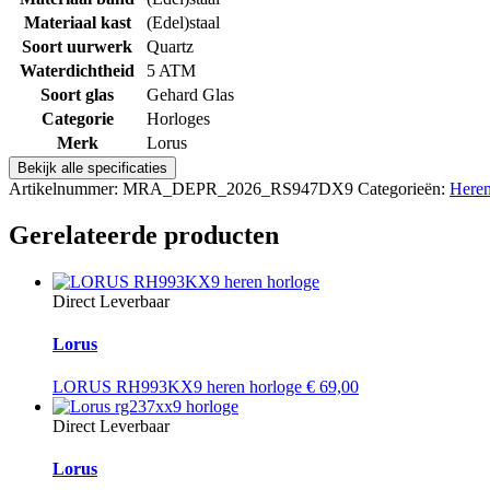
Materiaal kast
(Edel)staal
Soort uurwerk
Quartz
Waterdichtheid
5 ATM
Soort glas
Gehard Glas
Categorie
Horloges
Merk
Lorus
Bekijk alle specificaties
Artikelnummer:
MRA_DEPR_2026_RS947DX9
Categorieën:
Here
Gerelateerde producten
Direct Leverbaar
Lorus
LORUS RH993KX9 heren horloge
€
69,00
Direct Leverbaar
Lorus