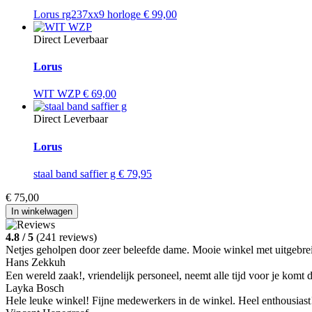
Lorus rg237xx9 horloge
€
99,00
Direct Leverbaar
Lorus
WIT WZP
€
69,00
Direct Leverbaar
Lorus
staal band saffier g
€
79,95
€
75,00
In winkelwagen
4.8 / 5
(241 reviews)
Netjes geholpen door zeer beleefde dame. Mooie winkel met uitgebreid
Hans Zekkuh
Een wereld zaak!, vriendelijk personeel, neemt alle tijd voor je komt
Layka Bosch
Hele leuke winkel! Fijne medewerkers in de winkel. Heel enthousiast!