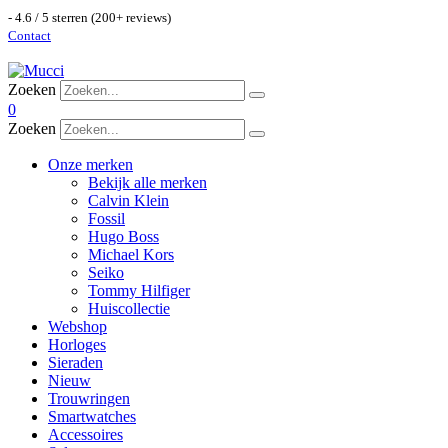
- 4.6 / 5 sterren (200+ reviews)
Contact
Zoeken
0
Zoeken
Onze merken
Bekijk alle merken
Calvin Klein
Fossil
Hugo Boss
Michael Kors
Seiko
Tommy Hilfiger
Huiscollectie
Webshop
Horloges
Sieraden
Nieuw
Trouwringen
Smartwatches
Accessoires