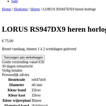
Sale
Home
/
Horloges
/
Heren
/ LORUS RS947DX9 heren horloge
LORUS RS947DX9 heren horlo
€
75,00
Bestel vandaag, binnen 1 à 2 werkdagen geleverd
Toevoegen aan winkelwagen
Gratis verzending vanaf €50
30 dagen retourrecht
Veilig betalen
Persoonlijk advies
Bestelcode
rs947dx9
Diameter
40 mm
Kleur band
Zilver
Kleur kast
Zilver
Kleur wijzerplaat
Blauw
Materiaal band
(Edel)staal